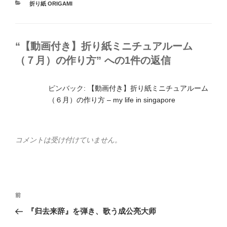
カ
折り紙 ORIGAMI
テ
ゴ
リ
ー
“【動画付き】折り紙ミニチュアルーム
（７月）の作り方” への1件の返信
ピンバック:
【動画付き】折り紙ミニチュアルーム
（６月）の作り方 – my life in singapore
コメントは受け付けていません。
投
前
前
稿
の
『归去来辞』を弾き、歌う成公亮大师
ナ
投