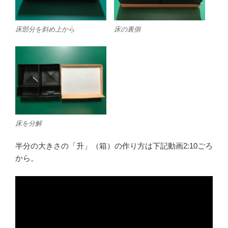
床部分を斜め上から
床の裏側
床を分解
半分の大きさの「升」（箱）の作り方は下記動画2:10ごろ
から。