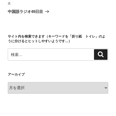
ビ
稿
次
次
ゲ
の
中国語ラジオ49日目
投
ー
稿
シ
ョ
サイト内を検索できます（キーワードを「折り紙 トイレ」のよ
ン
うに分けるとヒットしやすいようです…）
検
検
索
索:
アーカイブ
ア
ー
カ
イ
ブ