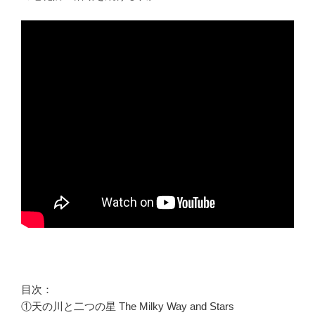
目次：
①天の川と二つの星 The Milky Way and Stars