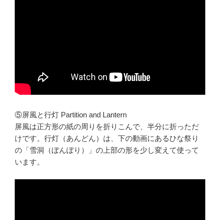
⑤屏風と行灯 Partition and Lantern
屏風は正方形の紙の周りを折りこんで、半分に折っただ
けです。行灯（あんどん）は、下の動画にあるひな祭り
の「雪洞（ぼんぼり）」の上部の形を少し変えて使って
います。