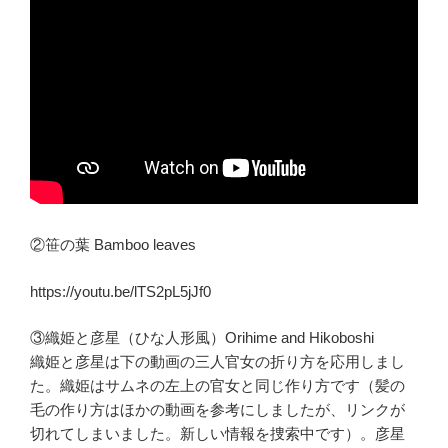
②笹の葉 Bamboo leaves
https://youtu.be/lTS2pL5jJf0
③織姫と彦星（ひな人形風）Orihime and Hikoboshi
織姫と彦星は下の動画の三人官女の折り方を応用しまし
た。織姫はサムネの左上の官女と同じ作り方です（髪の
毛の作り方はほかの動画を参考にしましたが、リンクが
切れてしまいました。新しい情報を捜索中です）。彦星