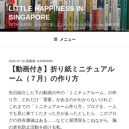
コ
LITTLE HAPPINESS IN
ン
SINGAPORE
テ
ン
WITH GUQIN : 自分流で楽しむシンガポール生活 ――by 独坐弾琴
ツ
へ
メニュー
ス
キ
ッ
投
2020-07-16
投稿者:
KANRININ
プ
稿
【動画付き】折り紙ミニチュアル
日:
ーム（７月）の作り方
先日紹介した下の動画の中の「ミニチュアルーム」の作
り方。どれだけ「需要」があるのかわからないけれど、
これまでの「ミニチュアルーム作り方」ブログを、一人
でも見に来てくださった方があったとしたら、このブロ
グの存在価値はある……などと屁理屈をこねながら、脳
の老化防止活動を続ける私。