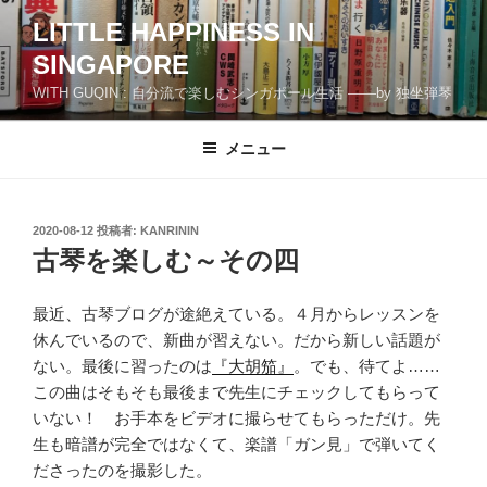
コ
LITTLE HAPPINESS IN
ン
SINGAPORE
テ
ン
WITH GUQIN : 自分流で楽しむシンガポール生活 ――by 独坐弾琴
ツ
へ
メニュー
ス
キ
ッ
投
2020-08-12
投稿者:
KANRININ
プ
稿
古琴を楽しむ～その四
日:
最近、古琴ブログが途絶えている。４月からレッスンを
休んでいるので、新曲が習えない。だから新しい話題が
ない。最後に習ったのは
『大胡笳』
。でも、待てよ……
この曲はそもそも最後まで先生にチェックしてもらって
いない！ お手本をビデオに撮らせてもらっただけ。先
生も暗譜が完全ではなくて、楽譜「ガン見」で弾いてく
ださったのを撮影した。