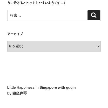
ン
うに分けるとヒットしやすいようです…）
検
検
索
索:
アーカイブ
ア
ー
カ
イ
ブ
Little Happiness in Singapore with guqin
by 独坐弾琴