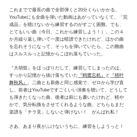
これまでで最長の曲で全部弾くと20分くらいかかる。
YouTubeにも全曲を弾いた動画はあがっていなくて、「完
成品」を聴けないから練習するのがすごく困難。でも、
とてもいい曲（今日、これから練習しよう！）。この４
か月繰り返し弾いて一度は暗譜できたけれど、ほかの曲
を忘れそうになって、そっちを弾いていたら、この難曲
はスルスルっと記憶からこぼれ落ちていった。
『大胡笳』をほっぽりだして、練習してしまったのは、
すっかり記憶から抜け落ちていた
『鸥鹭忘机』
と
『梧叶
舞秋风』
。二曲とも新曲と同じ感覚で、ゼロから学び直
し。前者はYouTubeですごくいい演奏を聴いて、どうして
も弾きたくなった曲、後者は前にも書いたけれど、軽や
かで、気分転換をさせてくれるような曲。どちらもまだ
楽譜を「チラ見」しないと弾けない！ がんばれ私！
さあ、あまり夜がふけないうちに、練習をしようっと！