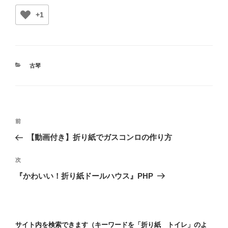
+1
カ
古琴
テ
ゴ
リ
ー
投
前
前
稿
の
【動画付き】折り紙でガスコンロの作り方
ナ
投
ビ
稿
次
次
ゲ
の
『かわいい！折り紙ドールハウス』PHP
投
ー
稿
シ
ョ
サイト内を検索できます（キーワードを「折り紙 トイレ」のよ