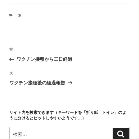
カ
本
テ
ゴ
リ
ー
投
前
前
稿
の
ワクチン接種から二日経過
ナ
投
ビ
稿
次
次
ゲ
の
ワクチン接種後の経過報告
投
ー
稿
シ
ョ
サイト内を検索できます（キーワードを「折り紙 トイレ」のよ
ン
うに分けるとヒットしやすいようです…）
検
検
索
索: