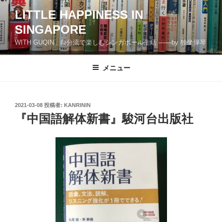
コ
LITTLE HAPPINESS IN
ン
SINGAPORE
テ
ン
WITH GUQIN : 自分流で楽しむシンガポール生活 ――by 独坐弾琴
ツ
へ
メニュー
ス
キ
ッ
投
2021-03-08
投稿者:
KANRININ
プ
稿
『中国語解体新書』駿河台出版社
日: