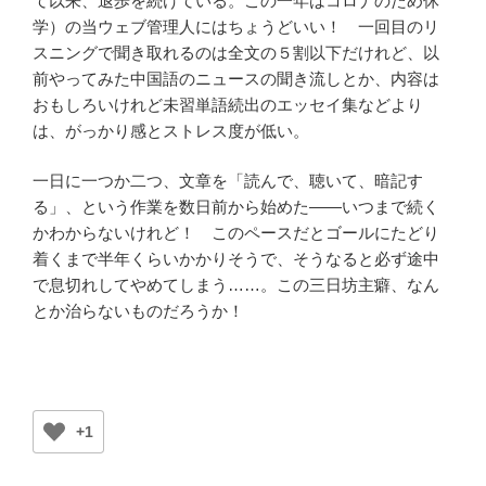
て以来、退歩を続けている。この一年はコロナのため休
学）の当ウェブ管理人にはちょうどいい！ 一回目のリ
スニングで聞き取れるのは全文の５割以下だけれど、以
前やってみた中国語のニュースの聞き流しとか、内容は
おもしろいけれど未習単語続出のエッセイ集などより
は、がっかり感とストレス度が低い。
一日に一つか二つ、文章を「読んで、聴いて、暗記す
る」、という作業を数日前から始めた――いつまで続く
かわからないけれど！ このペースだとゴールにたどり
着くまで半年くらいかかりそうで、そうなると必ず途中
で息切れしてやめてしまう……。この三日坊主癖、なん
とか治らないものだろうか！
+1