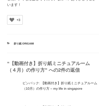
います！
+3
カ
折り紙 ORIGAMI
テ
ゴ
リ
ー
“【動画付き】折り紙ミニチュアルーム
（４月）の作り方” への2件の返信
ピンバック:
【動画付き】折り紙ミニチュアルーム
（10月）の作り方 – my life in singapore