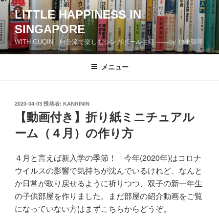
コ
LITTLE HAPPINESS IN
ン
SINGAPORE
テ
ン
WITH GUQIN : 自分流で楽しむシンガポール生活 ――by 独坐弾琴
ツ
へ
メニュー
ス
キ
ッ
投
2020-04-03
投稿者:
KANRININ
プ
稿
【動画付き】折り紙ミニチュアル
日:
ーム（４月）の作り方
４月と言えば新入学の季節！ 今年(2020年)はコロナ
ウイルスの影響で気持ちが沈んでいるけれど、なんと
か日常が取り戻せるように祈りつつ、双子の新一年生
の子供部屋を作りました。まだ部屋の紹介動画をご覧
になっていない方はまずこちらからどうぞ。