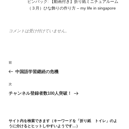
ピンバック:
【動画付き】折り紙ミニチュアルーム
（３月）ひな飾りの作り方 – my life in singapore
コメントは受け付けていません。
投
前
前
稿
の
中国語学習継続の危機
ナ
投
ビ
稿
次
次
ゲ
の
チャンネル登録者数100人突破！
投
ー
稿
シ
ョ
サイト内を検索できます（キーワードを「折り紙 トイレ」のよ
ン
うに分けるとヒットしやすいようです…）